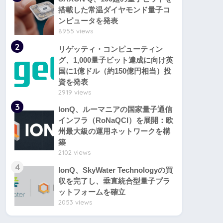
搭載した常温ダイヤモンド量子コ
ンピュータを発表
8955 views
2
リゲッティ・コンピューティン
グ、1,000量子ビット達成に向け英
国に1億ドル（約150億円相当）投
資を発表
2919 views
3
IonQ、ルーマニアの国家量子通信
インフラ（RoNaQCI）を展開：欧
州最大級の運用ネットワークを構
築
2102 views
4
IonQ、SkyWater Technologyの買
収を完了し、垂直統合型量子プラ
ットフォームを確立
2053 views