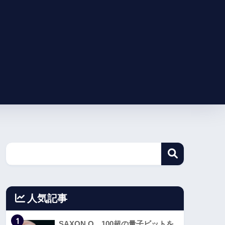
人気記事
1
SAXON Q、100超の量子ビットを