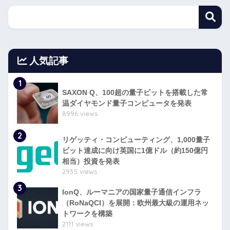
人気記事
1
SAXON Q、100超の量子ビットを搭載した常
温ダイヤモンド量子コンピュータを発表
8996 views
2
リゲッティ・コンピューティング、1,000量子
ビット達成に向け英国に1億ドル（約150億円
相当）投資を発表
2935 views
3
IonQ、ルーマニアの国家量子通信インフラ
（RoNaQCI）を展開：欧州最大級の運用ネッ
トワークを構築
2111 views