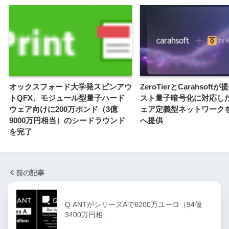
オックスフォード大学発スピンアウ
ZeroTierとCarahsof
トQFX、モジュール型量子ハード
スト量子暗号化に対応し
ウェア向けに200万ポンド（3億
ェア定義型ネットワーク
9000万円相当）のシードラウンド
へ提供
を完了
前の記事
Q.ANTがシリーズAで6200万ユーロ（94億
3400万円相…