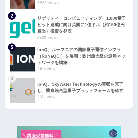
8983 views
2
リゲッティ・コンピューティング、1,000量子
ビット達成に向け英国に1億ドル（約150億円
相当）投資を発表
2928 views
3
IonQ、ルーマニアの国家量子通信インフラ
（RoNaQCI）を展開：欧州最大級の運用ネッ
トワークを構築
2106 views
4
IonQ、SkyWater Technologyの買収を完了
し、垂直統合型量子プラットフォームを確立
2071 views