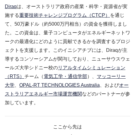
Diraq
は、オーストラリア政府の産業・科学・資源省が実
施する
重要技術チャレンジプログラム（CTCP）
を通じ
て、50万豪ドル（約5000万円相当）の資金を獲得しまし
た。この資金は、量子コンピュータがエネルギーネットワ
ークの最適化にどのように貢献できるかを調査するプロジ
ェクトを支援します。このイニシアチブには、Diraqが主
導するコンソーシアムが関与しており、ニューサウスウェ
ールズ大学シドニー校の
リアルタイムシミュレーション
（RTS）
チーム（
電気工学・通信学部
）、
マッコーリー
大学
、
OPAL-RT TECHNOLOGIES Australia
、および
オー
ストラリアエネルギー市場運営機関
などのパートナーが参
加しています。
ここから先は