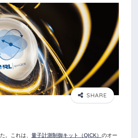
た。これは、
量子計測制御キット（QICK）
のオー