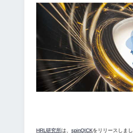
HRL研究所
は、
spinQICK
をリリースしまし