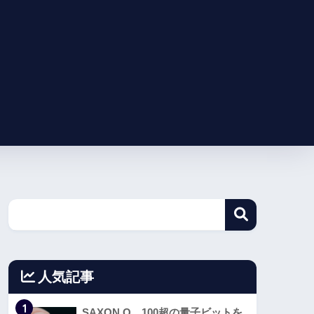
人気記事
1
SAXON Q、100超の量子ビットを