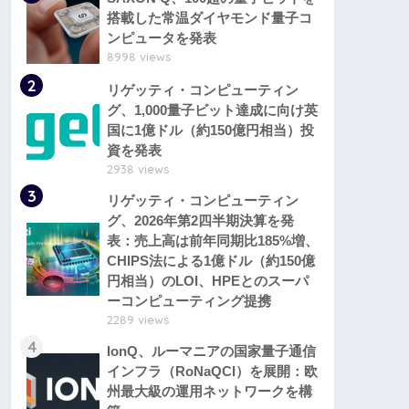
搭載した常温ダイヤモンド量子コ
ンピュータを発表
8998 views
2
リゲッティ・コンピューティン
グ、1,000量子ビット達成に向け英
国に1億ドル（約150億円相当）投
資を発表
2938 views
3
リゲッティ・コンピューティン
グ、2026年第2四半期決算を発
表：売上高は前年同期比185%増、
CHIPS法による1億ドル（約150億
円相当）のLOI、HPEとのスーパ
ーコンピューティング提携
2289 views
4
IonQ、ルーマニアの国家量子通信
インフラ（RoNaQCI）を展開：欧
州最大級の運用ネットワークを構