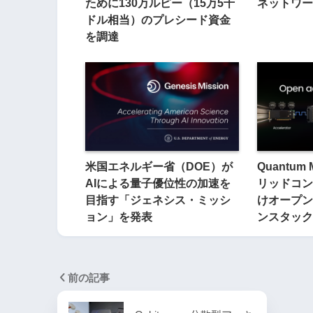
ために130万ルピー（15万5千
ネットワー
ドル相当）のプレシード資金
を調達
米国エネルギー省（DOE）が
Quantum
AIによる量子優位性の加速を
リッドコン
目指す「ジェネシス・ミッシ
けオープン
ョン」を発表
ンスタック
前の記事