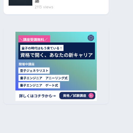
築
2113 views