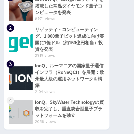
搭載した常温ダイヤモンド量子コ
ンピュータを発表
8974 views
2
リゲッティ・コンピューティン
グ、1,000量子ビット達成に向け英
国に1億ドル（約150億円相当）投
資を発表
2919 views
3
IonQ、ルーマニアの国家量子通信
インフラ（RoNaQCI）を展開：欧
州最大級の運用ネットワークを構
築
2104 views
4
IonQ、SkyWater Technologyの買
収を完了し、垂直統合型量子プラ
ットフォームを確立
2058 views