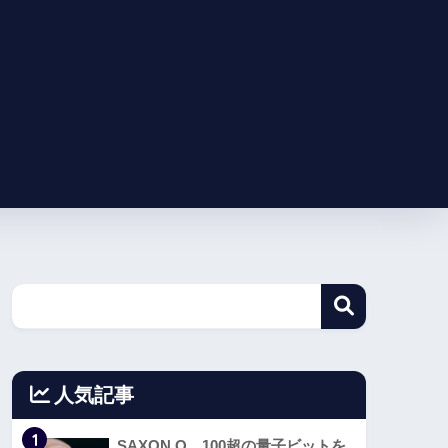
人気記事
1
SAXON Q、100超の量子ビットを