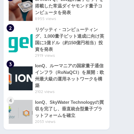
搭載した常温ダイヤモンド量子コ
ンピュータを発表
8955 views
2
リゲッティ・コンピューティン
グ、1,000量子ビット達成に向け英
国に1億ドル（約150億円相当）投
資を発表
2919 views
3
IonQ、ルーマニアの国家量子通信
インフラ（RoNaQCI）を展開：欧
州最大級の運用ネットワークを構
築
2102 views
4
IonQ、SkyWater Technologyの買
収を完了し、垂直統合型量子プラ
ットフォームを確立
2053 views