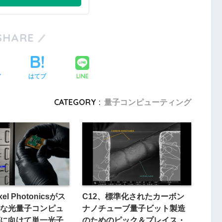
SHARE
LINE
ア
はてブ
CATEGORY :
量子コンピューティング
xel Photonicsがス
C12、標準化されたカーボン
な光量子コンピュ
ナノチューブ量子ビット製造
に向けて単一光子
のためのピック＆プレイス・