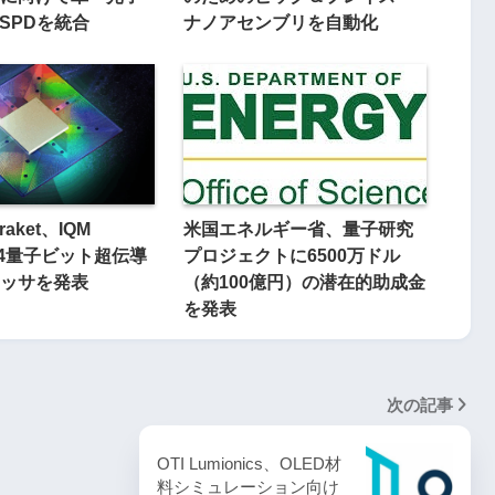
NSPDを統合
ナノアセンブリを自動化
raket、IQM
米国エネルギー省、量子研究
d 54量子ビット超伝導
プロジェクトに6500万ドル
ッサを発表
（約100億円）の潜在的助成金
を発表
次の記事
OTI Lumionics、OLED材
料シミュレーション向け