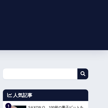
人気記事
1
SAXON Q、100超の量子ビットを