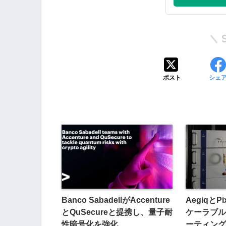
ポスト
シェ
Banco SabadellがAccenture
AegiqとPi
とQuSecureと提携し、量子耐
ケーラブル
性暗号化を強化
ーティング