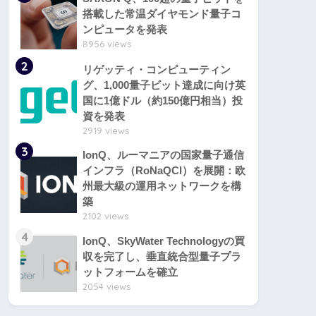
搭載した常温ダイヤモンド量子コ
ンピュータを発表
8956 views
2
リゲッティ・コンピューティン
グ、1,000量子ビット達成に向け英
国に1億ドル（約150億円相当）投
資を発表
2919 views
3
IonQ、ルーマニアの国家量子通信
インフラ（RoNaQCI）を展開：欧
州最大級の運用ネットワークを構
築
2102 views
4
IonQ、SkyWater Technologyの買
収を完了し、垂直統合型量子プラ
ットフォームを確立
2054 views