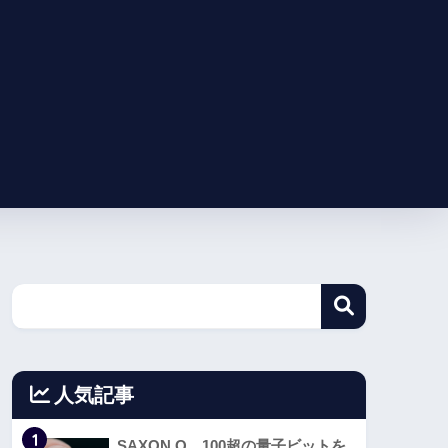
人気記事
1
SAXON Q、100超の量子ビットを