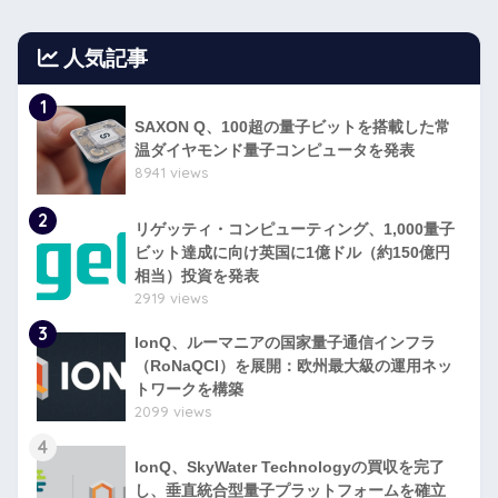
人気記事
1
SAXON Q、100超の量子ビットを搭載した常
温ダイヤモンド量子コンピュータを発表
8941 views
2
リゲッティ・コンピューティング、1,000量子
ビット達成に向け英国に1億ドル（約150億円
相当）投資を発表
2919 views
3
IonQ、ルーマニアの国家量子通信インフラ
（RoNaQCI）を展開：欧州最大級の運用ネッ
トワークを構築
2099 views
4
IonQ、SkyWater Technologyの買収を完了
し、垂直統合型量子プラットフォームを確立