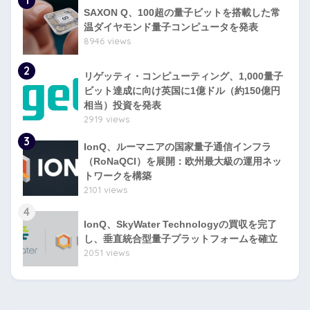
1
SAXON Q、100超の量子ビットを搭載した常
温ダイヤモンド量子コンピュータを発表
8946 views
2
リゲッティ・コンピューティング、1,000量子
ビット達成に向け英国に1億ドル（約150億円
相当）投資を発表
2919 views
3
IonQ、ルーマニアの国家量子通信インフラ
（RoNaQCI）を展開：欧州最大級の運用ネッ
トワークを構築
2101 views
4
IonQ、SkyWater Technologyの買収を完了
し、垂直統合型量子プラットフォームを確立
2051 views