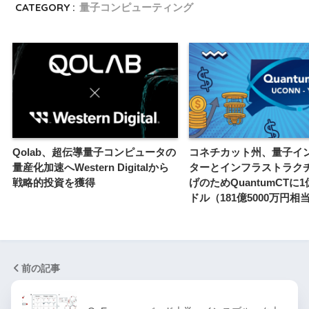
CATEGORY :
量子コンピューティング
Qolab、超伝導量子コンピュータの
コネチカット州、量子イ
量産化加速へWestern Digitalから
ターとインフラストラク
戦略的投資を獲得
げのためQuantumCTに1
ドル（181億5000万円相
前の記事