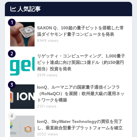
人気記事
1
SAXON Q、100超の量子ビットを搭載した常
温ダイヤモンド量子コンピュータを発表
8949 views
2
リゲッティ・コンピューティング、1,000量子
ビット達成に向け英国に1億ドル（約150億円
相当）投資を発表
2919 views
3
IonQ、ルーマニアの国家量子通信インフラ
（RoNaQCI）を展開：欧州最大級の運用ネッ
トワークを構築
2101 views
4
IonQ、SkyWater Technologyの買収を完了
し、垂直統合型量子プラットフォームを確立
2052 views