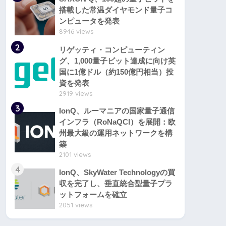
搭載した常温ダイヤモンド量子コ
ンピュータを発表
8946 views
2
リゲッティ・コンピューティン
グ、1,000量子ビット達成に向け英
国に1億ドル（約150億円相当）投
資を発表
2919 views
3
IonQ、ルーマニアの国家量子通信
インフラ（RoNaQCI）を展開：欧
州最大級の運用ネットワークを構
築
2101 views
4
IonQ、SkyWater Technologyの買
収を完了し、垂直統合型量子プラ
ットフォームを確立
2051 views