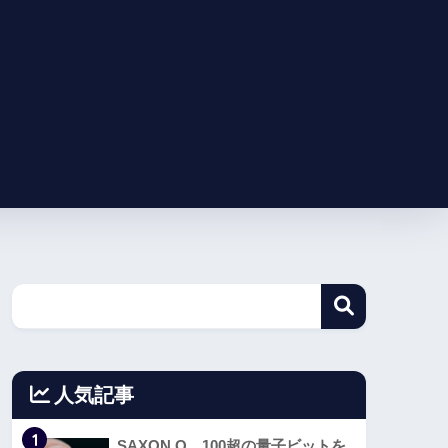
人気記事
1
SAXON Q、100超の量子ビットを