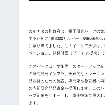
カルナタカ州政府
は、
量子研究パーク
の第
するために4億8000万ルピー（約8億640
に割り当てました。このイニシアチブは、I
ベーション、開発財団（FSID）
と提携し
このパークは、学術界、スタートアップ企
の研究開発インフラ、実践的なトレーニン
品開発のための施設、専門家や教育者の再教
の内部研究開発資金を提供します。このパー
ップ企業をサポートし、量子技術で最大1,
ます。