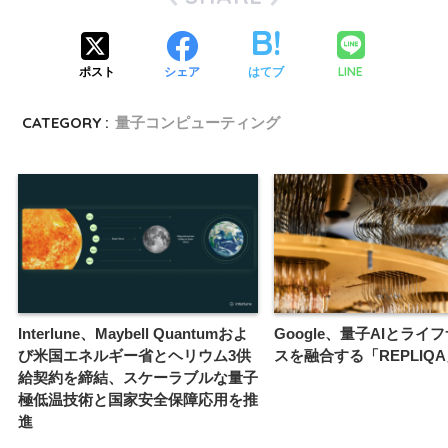
LINE
ポスト
シェア
はてブ
CATEGORY :
量子コンピューティング
Interlune、Maybell Quantumおよ
Google、量子AIとライ
び米国エネルギー省とヘリウム3供
スを融合する「REPLIQ
給契約を締結、スケーラブルな量子
極低温技術と国家安全保障応用を推
進