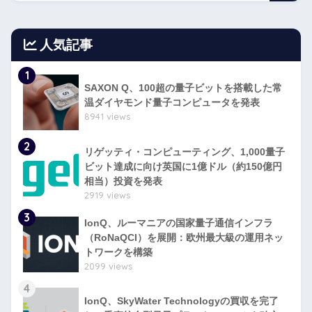
人気記事
1
SAXON Q、100超の量子ビットを搭載した常
温ダイヤモンド量子コンピュータを発表
8941 views
2
リゲッティ・コンピューティング、1,000量子
ビット達成に向け英国に1億ドル（約150億円
相当）投資を発表
2919 views
3
IonQ、ルーマニアの国家量子通信インフラ
（RoNaQCI）を展開：欧州最大級の運用ネッ
トワークを構築
2099 views
4
IonQ、SkyWater Technologyの買収を完了