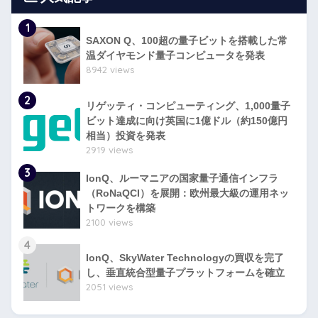
1
SAXON Q、100超の量子ビットを搭載した常
温ダイヤモンド量子コンピュータを発表
8942 views
2
リゲッティ・コンピューティング、1,000量子
ビット達成に向け英国に1億ドル（約150億円
相当）投資を発表
2919 views
3
IonQ、ルーマニアの国家量子通信インフラ
（RoNaQCI）を展開：欧州最大級の運用ネッ
トワークを構築
2100 views
4
IonQ、SkyWater Technologyの買収を完了
し、垂直統合型量子プラットフォームを確立
2051 views