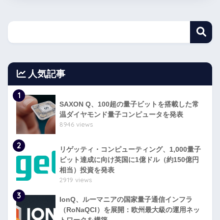
人気記事
1
SAXON Q、100超の量子ビットを搭載した常
温ダイヤモンド量子コンピュータを発表
8946 views
2
リゲッティ・コンピューティング、1,000量子
ビット達成に向け英国に1億ドル（約150億円
相当）投資を発表
2919 views
3
IonQ、ルーマニアの国家量子通信インフラ
（RoNaQCI）を展開：欧州最大級の運用ネッ