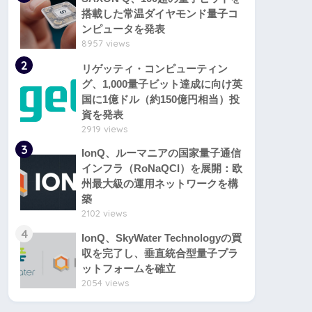
搭載した常温ダイヤモンド量子コ
ンピュータを発表
8957 views
2
リゲッティ・コンピューティン
グ、1,000量子ビット達成に向け英
国に1億ドル（約150億円相当）投
資を発表
2919 views
3
IonQ、ルーマニアの国家量子通信
インフラ（RoNaQCI）を展開：欧
州最大級の運用ネットワークを構
築
2102 views
4
IonQ、SkyWater Technologyの買
収を完了し、垂直統合型量子プラ
ットフォームを確立
2054 views