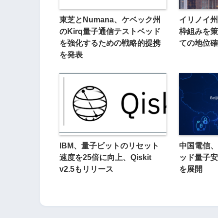
東芝とNumana、ケベック州
イリノイ州
のKirq量子通信テストベッド
枠組みを策
を強化するための戦略的提携
ての地位確
を発表
IBM、量子ビットのリセット
中国電信、
速度を25倍に向上、Qiskit
ッド量子安
v2.5もリリース
を展開