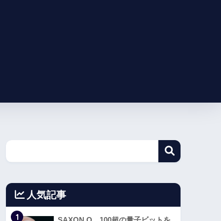
人気記事
1
SAXON Q、100超の量子ビットを