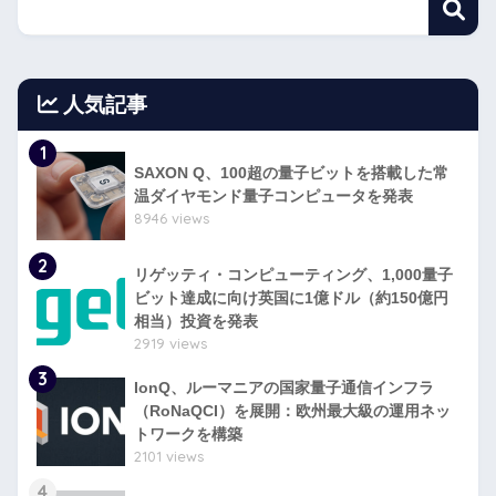
人気記事
1
SAXON Q、100超の量子ビットを搭載した常
温ダイヤモンド量子コンピュータを発表
8946 views
2
リゲッティ・コンピューティング、1,000量子
ビット達成に向け英国に1億ドル（約150億円
相当）投資を発表
2919 views
3
IonQ、ルーマニアの国家量子通信インフラ
（RoNaQCI）を展開：欧州最大級の運用ネッ
トワークを構築
2101 views
4