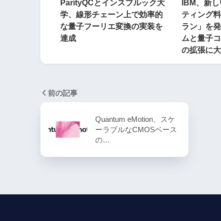
ParityQCとインスブルック大
IBM、新
学、線形チェーン上で効率的
ティング料
な量子フーリエ変換の実装を
ラン」を発
達成
ムと量子コ
の拡張に大
前の記事
Quantum eMotion、スケ
ーラブルなCMOSベース
の…