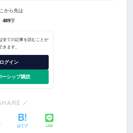
こから先は
489字
ば全ての記事を読むことが
できます。
ログイン
バーシップ購読
SHARE
LINE
ア
はてブ