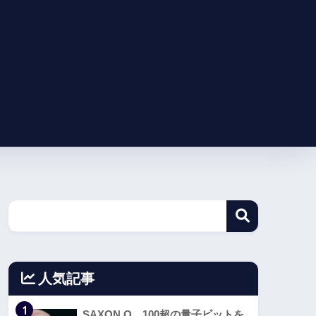
人気記事
1
SAXON Q、100超の量子ビットを