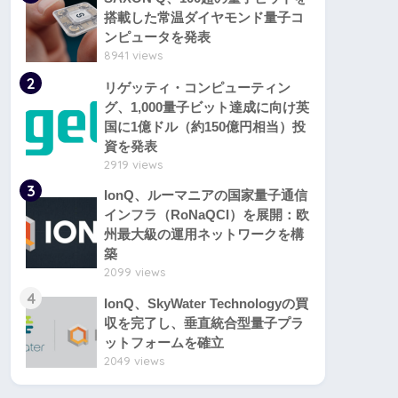
搭載した常温ダイヤモンド量子コ
ンピュータを発表
8941 views
2
リゲッティ・コンピューティン
グ、1,000量子ビット達成に向け英
国に1億ドル（約150億円相当）投
資を発表
2919 views
3
IonQ、ルーマニアの国家量子通信
インフラ（RoNaQCI）を展開：欧
州最大級の運用ネットワークを構
築
2099 views
4
IonQ、SkyWater Technologyの買
収を完了し、垂直統合型量子プラ
ットフォームを確立
2049 views