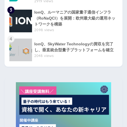
2919 views
3
IonQ、ルーマニアの国家量子通信インフラ
（RoNaQCI）を展開：欧州最大級の運用ネッ
トワークを構築
2098 views
4
IonQ、SkyWater Technologyの買収を完了
し、垂直統合型量子プラットフォームを確立
2048 views