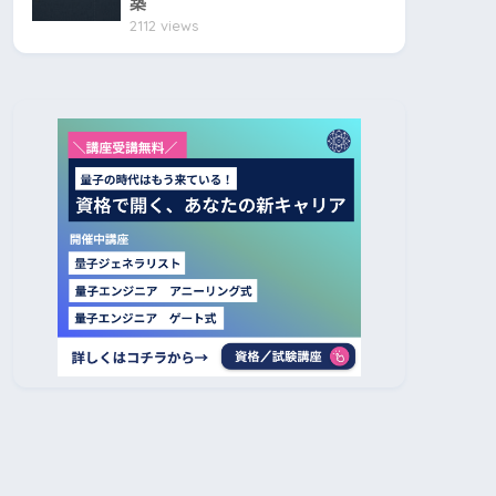
築
2112 views