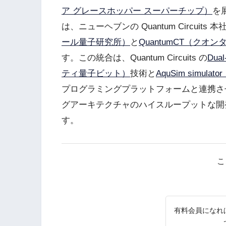
ア グレースホッパー スーパーチップ）
を
は、ニューヘブンの Quantum Circuits
ール量子研究所）
と
QuantumCT（クオン
す。この統合は、Quantum Circuits の
Dua
ティ量子ビット）
技術と
AquSim simu
プログラミングプラットフォームと連携さ
グアーキテクチャのハイスループットな開
す。
こ
有料会員になれ