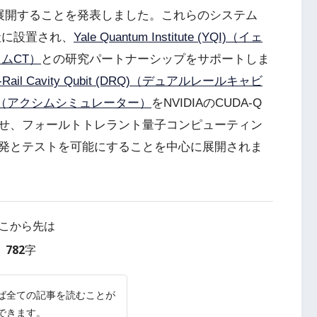
展開することを発表しました。これらのシステム
 本社に設置され、
Yale Quantum Institute (YQI)（イェ
タムCT）
との研究パートナーシップをサポートしま
l-Rail Cavity Qubit (DRQ)（デュアルレールキャビ
lator（アクシムシミュレーター）
をNVIDIAのCUDA-Q
せ、フォールトトレラント量子コンピューティン
発とテストを可能にすることを中心に展開されま
こから先は
782字
ば全ての記事を読むことが
できます。