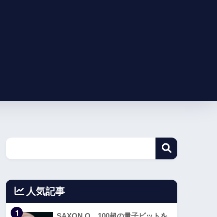
人気記事
1
SAXON Q、100超の量子ビットを