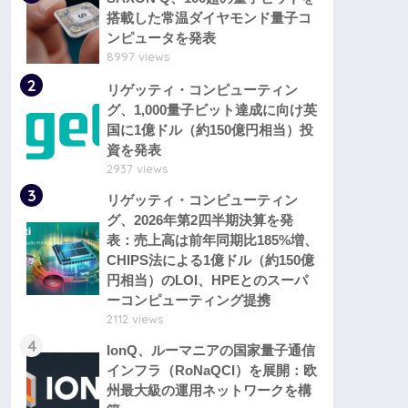
搭載した常温ダイヤモンド量子コ
ンピュータを発表
8997 views
2
リゲッティ・コンピューティン
グ、1,000量子ビット達成に向け英
国に1億ドル（約150億円相当）投
資を発表
2937 views
3
リゲッティ・コンピューティン
グ、2026年第2四半期決算を発
表：売上高は前年同期比185%増、
CHIPS法による1億ドル（約150億
円相当）のLOI、HPEとのスーパ
ーコンピューティング提携
2112 views
4
IonQ、ルーマニアの国家量子通信
インフラ（RoNaQCI）を展開：欧
州最大級の運用ネットワークを構