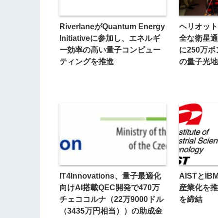
RiverlaneがQuantum Energy
ヘリオット
Initiativeに参加し、エネルギ
全な衛星通
ー効率の高い量子コンピュー
に250万
ティングを推進
の量子光地
IT4Innovations、量子最適化
AISTとI
向けAI搭載QEC開発で470万
産業化を推
チェココルナ（22万9000ドル
を締結
（3435万円相当））の助成金