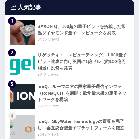
人気記事
1
SAXON Q、100超の量子ビットを搭載した常
温ダイヤモンド量子コンピュータを発表
8939 views
2
リゲッティ・コンピューティング、1,000量子
ビット達成に向け英国に1億ドル（約150億円
相当）投資を発表
2919 views
3
IonQ、ルーマニアの国家量子通信インフラ
（RoNaQCI）を展開：欧州最大級の運用ネッ
トワークを構築
2098 views
4
IonQ、SkyWater Technologyの買収を完了
し、垂直統合型量子プラットフォームを確立
2048 views