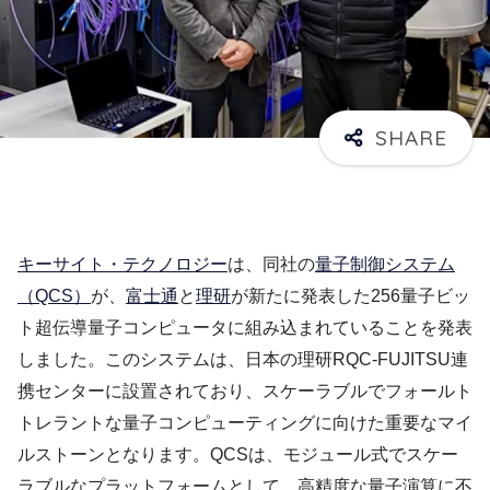
キーサイト・テクノロジー
は、同社の
量子制御システム
（QCS）
が、
富士通
と
理研
が新たに発表した256量子ビッ
ト超伝導量子コンピュータに組み込まれていることを発表
しました。このシステムは、日本の理研RQC-FUJITSU連
携センターに設置されており、スケーラブルでフォールト
トレラントな量子コンピューティングに向けた重要なマイ
ルストーンとなります。QCSは、モジュール式でスケー
ラブルなプラットフォームとして、高精度な量子演算に不