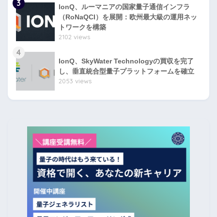
3
IonQ、ルーマニアの国家量子通信インフラ
（RoNaQCI）を展開：欧州最大級の運用ネッ
トワークを構築
2102 views
4
IonQ、SkyWater Technologyの買収を完了
し、垂直統合型量子プラットフォームを確立
2053 views