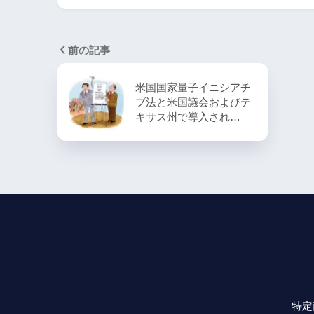
前の記事
米国国家量子イニシアチ
ブ法と米国議会およびテ
キサス州で導入され…
特定