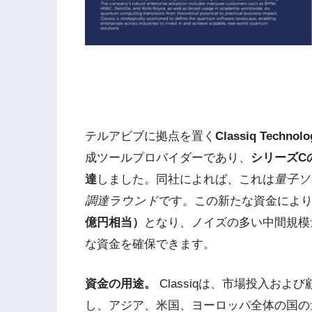
テルアビブに拠点を置く
Classiq Technolo
成ツールプロバイダーであり、
シリーズC
達
しました。同社によれば、これは
量子ソ
調達ラウンド
です。この新たな資金により、
億円相当）
となり、ノイズの多い中間規模
な資金を確保できます。
資金の用途。
Classiqは、市場投入お
し、アジア、米国、ヨーロッパ全体の国の