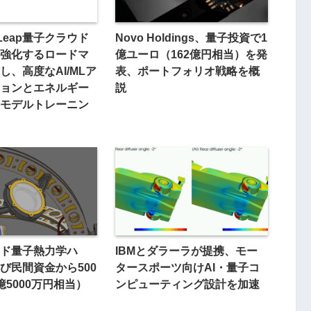
、Leap量子クラウド
Novo Holdings、量子投資で1
強化するロードマ
億ユーロ（162億円相当）を発
し、高度なAI/MLア
表、ポートフォリオ戦略を概
ョンとエネルギー
説
モデルトレーニン
ド量子熱力学ハ
IBMとダラーラが提携、モー
び民間資金から500
タースポーツ向けAI・量子コ
億5000万円相当）
ンピューティング設計を加速