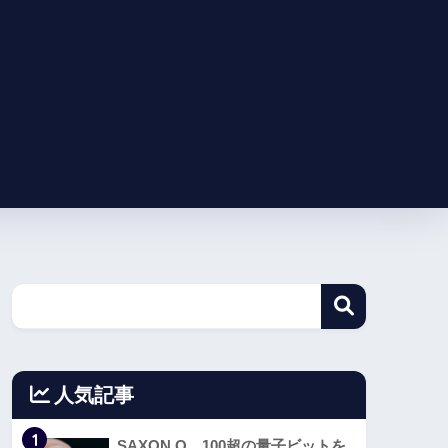
人気記事
1
SAXON Q、100超の量子ビットを