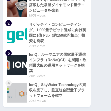
搭載した常温ダイヤモンド量子コ
ンピュータを発表
8974 views
2
リゲッティ・コンピューティン
グ、1,000量子ビット達成に向け英
国に1億ドル（約150億円相当）投
資を発表
2919 views
3
IonQ、ルーマニアの国家量子通信
インフラ（RoNaQCI）を展開：欧
州最大級の運用ネットワークを構
築
2104 views
4
IonQ、SkyWater Technologyの買
収を完了し、垂直統合型量子プラ
ットフォームを確立
2062 views