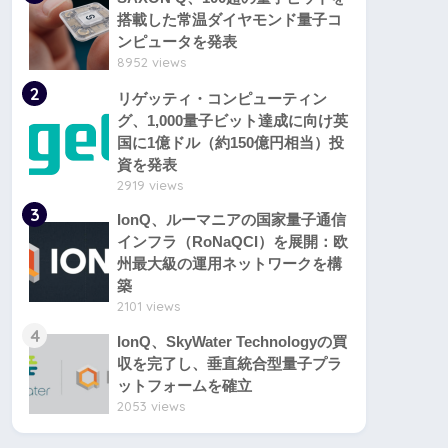
搭載した常温ダイヤモンド量子コ
ンピュータを発表
8952 views
2
リゲッティ・コンピューティン
グ、1,000量子ビット達成に向け英
国に1億ドル（約150億円相当）投
資を発表
2919 views
3
IonQ、ルーマニアの国家量子通信
インフラ（RoNaQCI）を展開：欧
州最大級の運用ネットワークを構
築
2101 views
4
IonQ、SkyWater Technologyの買
収を完了し、垂直統合型量子プラ
ットフォームを確立
2053 views