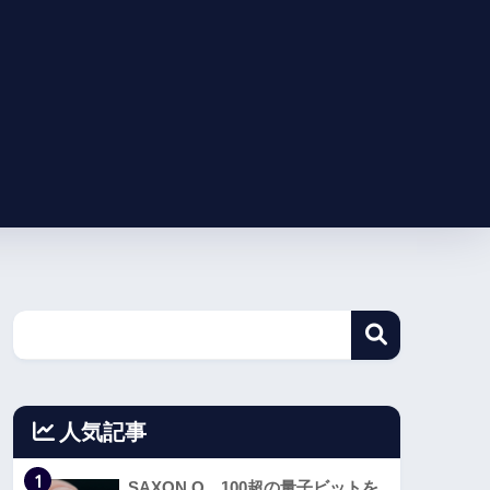
人気記事
1
SAXON Q、100超の量子ビットを