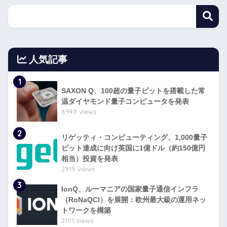
人気記事
1
SAXON Q、100超の量子ビットを搭載した常
温ダイヤモンド量子コンピュータを発表
8949 views
2
リゲッティ・コンピューティング、1,000量子
ビット達成に向け英国に1億ドル（約150億円
相当）投資を発表
2919 views
3
IonQ、ルーマニアの国家量子通信インフラ
（RoNaQCI）を展開：欧州最大級の運用ネッ
トワークを構築
2101 views