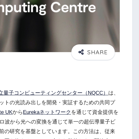
立量子コンピューティングセンター（NQCC）
は、
ットの光読み出しを開発・実証するための共同プ
te UK
から
Eurekaネットワーク
を通じて資金提供を
クロ波から光への変換を通じて単一の超伝導量子ビ
前の研究を基盤としています。この方法は、従来