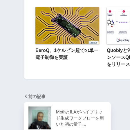
EeroQ、1ケルビン超での単一
Quobl
電子制御を実証
ンソースQ
をリリース
前の記事
MothとILĀがハイブリッ
ド生成ワークフローを用
いた初の量子…