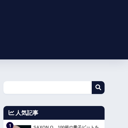
人気記事
1
SAXON Q、100超の量子ビットを