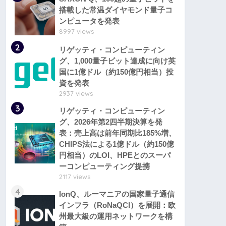
搭載した常温ダイヤモンド量子コ
ンピュータを発表
8997 views
2
リゲッティ・コンピューティン
グ、1,000量子ビット達成に向け英
国に1億ドル（約150億円相当）投
資を発表
2937 views
3
リゲッティ・コンピューティン
グ、2026年第2四半期決算を発
表：売上高は前年同期比185%増、
CHIPS法による1億ドル（約150億
円相当）のLOI、HPEとのスーパ
ーコンピューティング提携
2117 views
4
IonQ、ルーマニアの国家量子通信
インフラ（RoNaQCI）を展開：欧
州最大級の運用ネットワークを構