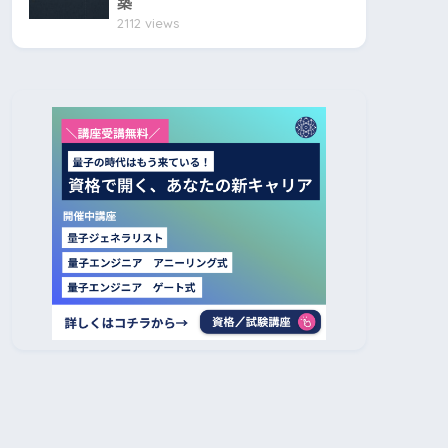
築
2112 views