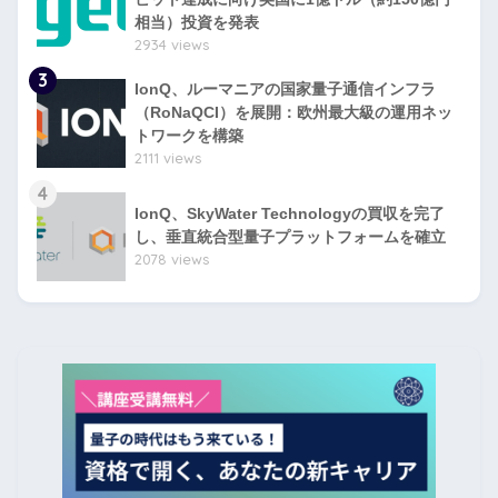
相当）投資を発表
2934 views
3
IonQ、ルーマニアの国家量子通信インフラ
（RoNaQCI）を展開：欧州最大級の運用ネッ
トワークを構築
2111 views
4
IonQ、SkyWater Technologyの買収を完了
し、垂直統合型量子プラットフォームを確立
2078 views