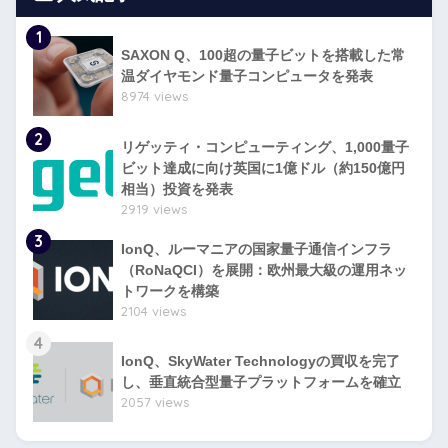
1
SAXON Q、100超の量子ビットを搭載した常
温ダイヤモンド量子コンピュータを発表
8974 views
2
リゲッティ・コンピューティング、1,000量子
ビット達成に向け英国に1億ドル（約150億円
相当）投資を発表
2919 views
3
IonQ、ルーマニアの国家量子通信インフラ
（RoNaQCI）を展開：欧州最大級の運用ネッ
トワークを構築
2104 views
4
IonQ、SkyWater Technologyの買収を完了
し、垂直統合型量子プラットフォームを確立
2057 views