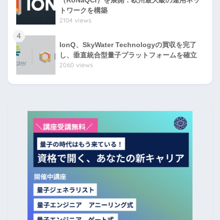
（RoNaQCI）を展開：欧州最大級の運用ネッ
トワークを構築
2104 views
4
IonQ、SkyWater Technologyの買収を完了
し、垂直統合型量子プラットフォームを確立
2060 views