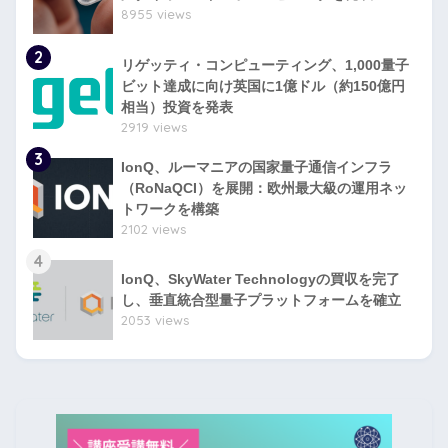
8955 views
2
リゲッティ・コンピューティング、1,000量子
ビット達成に向け英国に1億ドル（約150億円
相当）投資を発表
2919 views
3
IonQ、ルーマニアの国家量子通信インフラ
（RoNaQCI）を展開：欧州最大級の運用ネッ
トワークを構築
2102 views
4
IonQ、SkyWater Technologyの買収を完了
し、垂直統合型量子プラットフォームを確立
2053 views