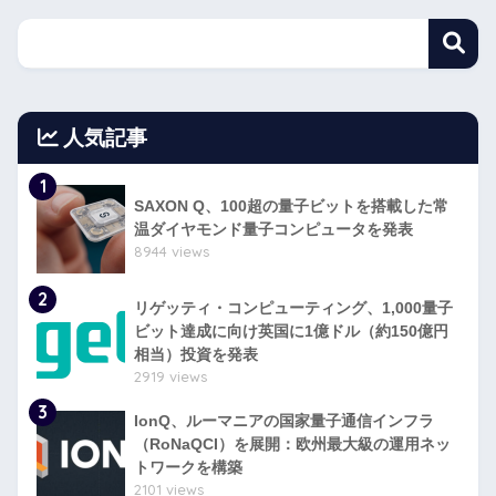
人気記事
1
SAXON Q、100超の量子ビットを搭載した常
温ダイヤモンド量子コンピュータを発表
8944 views
2
リゲッティ・コンピューティング、1,000量子
ビット達成に向け英国に1億ドル（約150億円
相当）投資を発表
2919 views
3
IonQ、ルーマニアの国家量子通信インフラ
（RoNaQCI）を展開：欧州最大級の運用ネッ
トワークを構築
2101 views