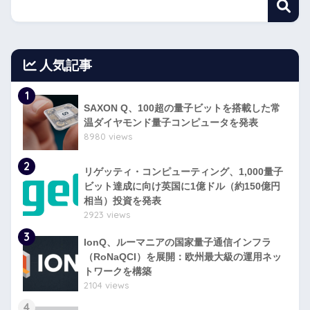
人気記事
1
SAXON Q、100超の量子ビットを搭載した常
温ダイヤモンド量子コンピュータを発表
8980 views
2
リゲッティ・コンピューティング、1,000量子
ビット達成に向け英国に1億ドル（約150億円
相当）投資を発表
2923 views
3
IonQ、ルーマニアの国家量子通信インフラ
（RoNaQCI）を展開：欧州最大級の運用ネッ
トワークを構築
2104 views
4