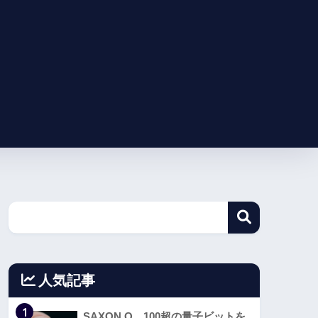
人気記事
1
SAXON Q、100超の量子ビットを