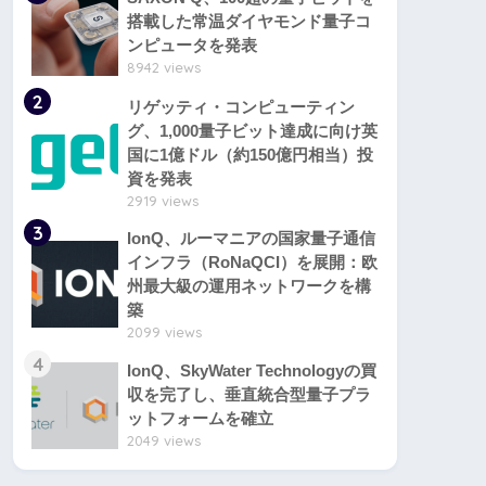
搭載した常温ダイヤモンド量子コ
ンピュータを発表
8942 views
2
リゲッティ・コンピューティン
グ、1,000量子ビット達成に向け英
国に1億ドル（約150億円相当）投
資を発表
2919 views
3
IonQ、ルーマニアの国家量子通信
インフラ（RoNaQCI）を展開：欧
州最大級の運用ネットワークを構
築
2099 views
4
IonQ、SkyWater Technologyの買
収を完了し、垂直統合型量子プラ
ットフォームを確立
2049 views