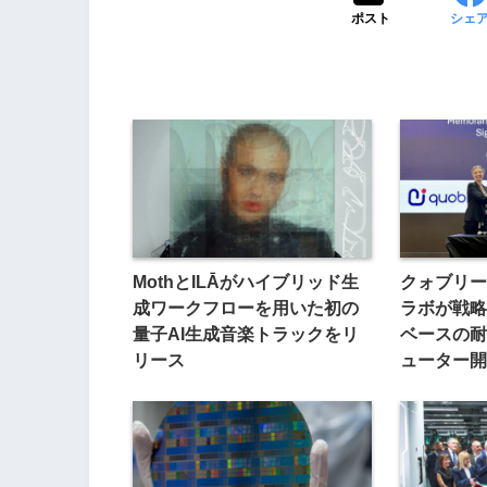
ポスト
シェ
MothとILĀがハイブリッド生
クォブリー
成ワークフローを用いた初の
ラボが戦略
量子AI生成音楽トラックをリ
ベースの耐
リース
ューター開