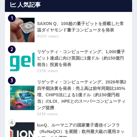
人気記事
1
SAXON Q、100超の量子ビットを搭載した常
温ダイヤモンド量子コンピュータを発表
9000 views
2
リゲッティ・コンピューティング、1,000量子
ビット達成に向け英国に1億ドル（約150億円
相当）投資を発表
2938 views
3
リゲッティ・コンピューティング、2026年第2
四半期決算を発表：売上高は前年同期比185%
増、CHIPS法による1億ドル（約150億円相
当）のLOI、HPEとのスーパーコンピューティ
ング提携
2438 views
4
IonQ、ルーマニアの国家量子通信インフラ
（RoNaQCI）を展開：欧州最大級の運用ネッ