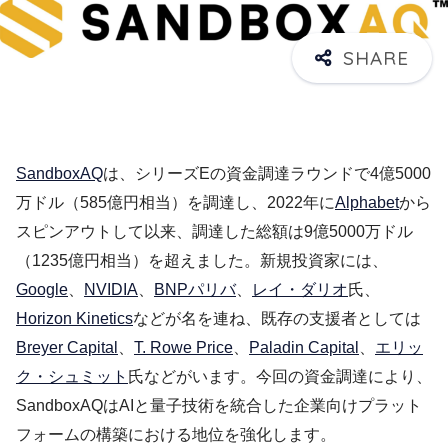
SandboxAQ
は、シリーズEの資金調達ラウンドで4億5000
万ドル（585億円相当）を調達し、2022年に
Alphabet
から
スピンアウトして以来、調達した総額は9億5000万ドル
（1235億円相当）を超えました。新規投資家には、
Google
、
NVIDIA
、
BNPパリバ
、
レイ・ダリオ
氏、
Horizon Kinetics
などが名を連ね、既存の支援者としては
Breyer Capital
、
T. Rowe Price
、
Paladin Capital
、
エリッ
ク・シュミット
氏などがいます。今回の資金調達により、
SandboxAQはAIと量子技術を統合した企業向けプラット
フォームの構築における地位を強化します。