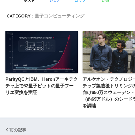
LINE
ポスト
シェア
はてブ
CATEGORY :
量子コンピューティング
ParityQCとIBM、Heronアーキテク
アルケオン・テクノロジ
チャ上で52量子ビットの量子フー
チップ製造後トリミング
リエ変換を実証
向け650万スウェーデン
（約69万ドル）のシード
を調達
前の記事