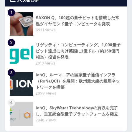
1
SAXON Q、100超の量子ビットを搭載した常
温ダイヤモンド量子コンピュータを発表
8941 views
2
リゲッティ・コンピューティング、1,000量子
ビット達成に向け英国に1億ドル（約150億円
相当）投資を発表
2919 views
3
IonQ、ルーマニアの国家量子通信インフラ
（RoNaQCI）を展開：欧州最大級の運用ネッ
トワークを構築
2099 views
4
IonQ、SkyWater Technologyの買収を完了
し、垂直統合型量子プラットフォームを確立
2048 views