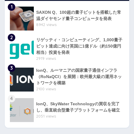
1
SAXON Q、100超の量子ビットを搭載した常
温ダイヤモンド量子コンピュータを発表
8942 views
2
リゲッティ・コンピューティング、1,000量子
ビット達成に向け英国に1億ドル（約150億円
相当）投資を発表
2919 views
3
IonQ、ルーマニアの国家量子通信インフラ
（RoNaQCI）を展開：欧州最大級の運用ネッ
トワークを構築
2100 views
4
IonQ、SkyWater Technologyの買収を完了
し、垂直統合型量子プラットフォームを確立
2051 views