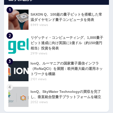
1
SAXON Q、100超の量子ビットを搭載した常
温ダイヤモンド量子コンピュータを発表
8949 views
2
リゲッティ・コンピューティング、1,000量子
ビット達成に向け英国に1億ドル（約150億円
相当）投資を発表
2919 views
3
IonQ、ルーマニアの国家量子通信インフラ
（RoNaQCI）を展開：欧州最大級の運用ネッ
トワークを構築
2101 views
4
IonQ、SkyWater Technologyの買収を完了
し、垂直統合型量子プラットフォームを確立
2052 views