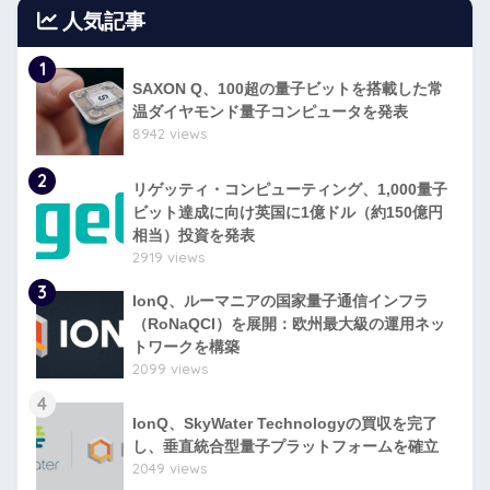
人気記事
1
SAXON Q、100超の量子ビットを搭載した常
温ダイヤモンド量子コンピュータを発表
8942 views
2
リゲッティ・コンピューティング、1,000量子
ビット達成に向け英国に1億ドル（約150億円
相当）投資を発表
2919 views
3
IonQ、ルーマニアの国家量子通信インフラ
（RoNaQCI）を展開：欧州最大級の運用ネッ
トワークを構築
2099 views
4
IonQ、SkyWater Technologyの買収を完了
し、垂直統合型量子プラットフォームを確立
2049 views