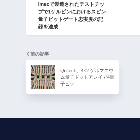
Imecで製造されたテストチッ
プで1ケルビンにおけるスピン
量子ビットゲート忠実度の記
録を達成
前の記事
QuTech、4×2 ゲルマニウ
ム量子ドットアレイで4量
子ビッ…