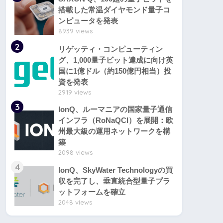
搭載した常温ダイヤモンド量子コ
ンピュータを発表
8939 views
2
リゲッティ・コンピューティン
グ、1,000量子ビット達成に向け英
国に1億ドル（約150億円相当）投
資を発表
2919 views
3
IonQ、ルーマニアの国家量子通信
インフラ（RoNaQCI）を展開：欧
州最大級の運用ネットワークを構
築
2098 views
4
IonQ、SkyWater Technologyの買
収を完了し、垂直統合型量子プラ
ットフォームを確立
2048 views