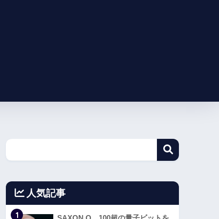
人気記事
1
SAXON Q、100超の量子ビットを