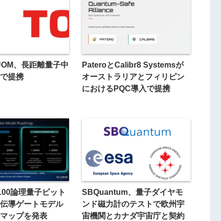
UOM、長距離量子中
PateroとCalibr8 Systemsが
で提携
オーストラリアとフィリピン
におけるPQC導入で提携
、100論理量子ビット
SBQuantum、量子ダイヤモ
伝導ゲートモデル
ンド磁力計のテストで欧州宇
マップを発表
宙機関とカナダ宇宙庁と契約