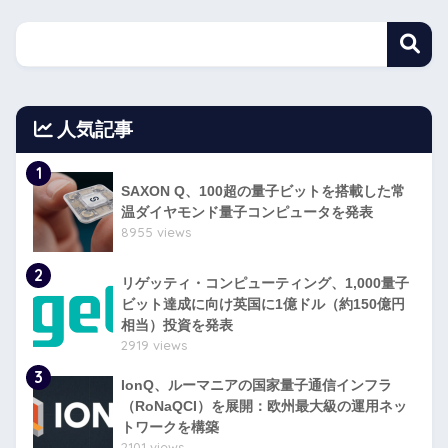
人気記事
1
SAXON Q、100超の量子ビットを搭載した常
温ダイヤモンド量子コンピュータを発表
8955 views
2
リゲッティ・コンピューティング、1,000量子
ビット達成に向け英国に1億ドル（約150億円
相当）投資を発表
2919 views
3
IonQ、ルーマニアの国家量子通信インフラ
（RoNaQCI）を展開：欧州最大級の運用ネッ
トワークを構築
2101 views