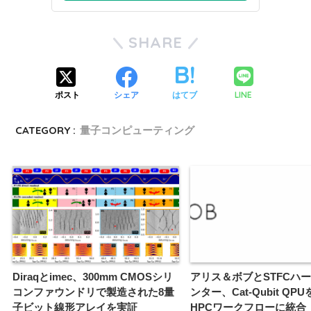
SHARE
LINE
ポスト
シェア
はてブ
CATEGORY :
量子コンピューティング
Diraqとimec、300mm CMOSシリ
アリス＆ボブとSTFCハ
コンファウンドリで製造された8量
ンター、Cat-Qubit QPU
子ビット線形アレイを実証
HPCワークフローに統合