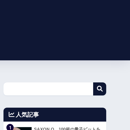
人気記事
1
SAXON Q、100超の量子ビットを