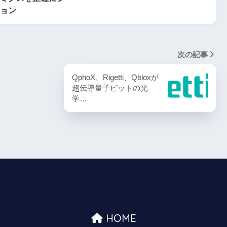
ョン
次の記事
QphoX、Rigetti、Qbloxが
超伝導量子ビットの光
学…
HOME