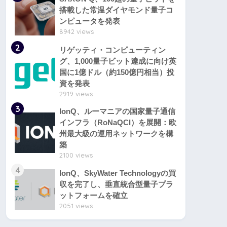
搭載した常温ダイヤモンド量子コ
ンピュータを発表
8942 views
2
リゲッティ・コンピューティン
グ、1,000量子ビット達成に向け英
国に1億ドル（約150億円相当）投
資を発表
2919 views
3
IonQ、ルーマニアの国家量子通信
インフラ（RoNaQCI）を展開：欧
州最大級の運用ネットワークを構
築
2100 views
4
IonQ、SkyWater Technologyの買
収を完了し、垂直統合型量子プラ
ットフォームを確立
2051 views