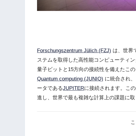
Forschungszentrum Jülich (FZJ)
は、世界
ステムを取得した高性能コンピューティング
量子ビットと15方向の接続性を備えたこ
Quantum computing (JUNIQ)
に統合され、
ータである
JUPITER
に接続されます。この
進し、世界で最も複雑な計算上の課題に取
こ