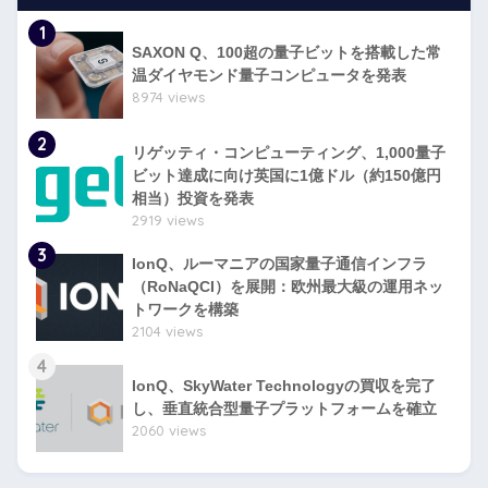
1
SAXON Q、100超の量子ビットを搭載した常
温ダイヤモンド量子コンピュータを発表
8974 views
2
リゲッティ・コンピューティング、1,000量子
ビット達成に向け英国に1億ドル（約150億円
相当）投資を発表
2919 views
3
IonQ、ルーマニアの国家量子通信インフラ
（RoNaQCI）を展開：欧州最大級の運用ネッ
トワークを構築
2104 views
4
IonQ、SkyWater Technologyの買収を完了
し、垂直統合型量子プラットフォームを確立
2060 views