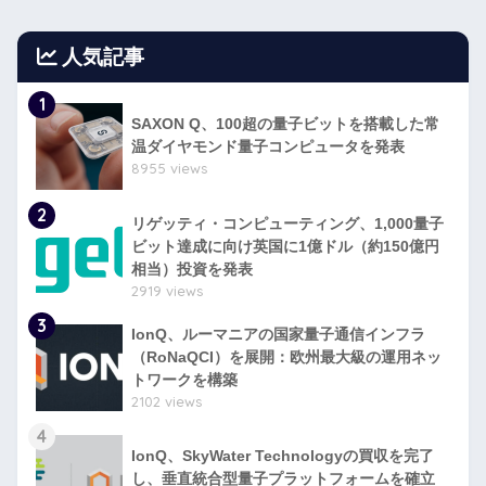
人気記事
1
SAXON Q、100超の量子ビットを搭載した常
温ダイヤモンド量子コンピュータを発表
8955 views
2
リゲッティ・コンピューティング、1,000量子
ビット達成に向け英国に1億ドル（約150億円
相当）投資を発表
2919 views
3
IonQ、ルーマニアの国家量子通信インフラ
（RoNaQCI）を展開：欧州最大級の運用ネッ
トワークを構築
2102 views
4
IonQ、SkyWater Technologyの買収を完了
し、垂直統合型量子プラットフォームを確立