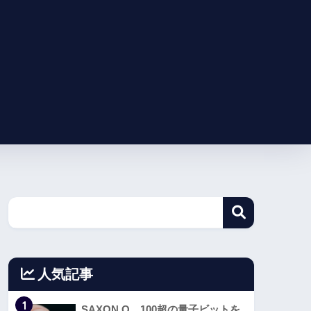
人気記事
1
SAXON Q、100超の量子ビットを