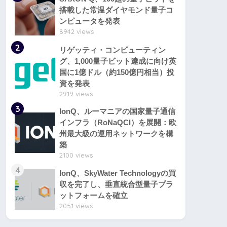
搭載した常温ダイヤモンド量子コ
ンピュータを発表
8942 views
2
リゲッティ・コンピューティン
グ、1,000量子ビット達成に向け英
国に1億ドル（約150億円相当）投
資を発表
2919 views
3
IonQ、ルーマニアの国家量子通信
インフラ（RoNaQCI）を展開：欧
州最大級の運用ネットワークを構
築
2100 views
4
IonQ、SkyWater Technologyの買
収を完了し、垂直統合型量子プラ
ットフォームを確立
2051 views