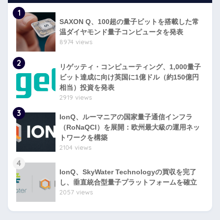
1
SAXON Q、100超の量子ビットを搭載した常
温ダイヤモンド量子コンピュータを発表
8974 views
2
リゲッティ・コンピューティング、1,000量子
ビット達成に向け英国に1億ドル（約150億円
相当）投資を発表
2919 views
3
IonQ、ルーマニアの国家量子通信インフラ
（RoNaQCI）を展開：欧州最大級の運用ネッ
トワークを構築
2104 views
4
IonQ、SkyWater Technologyの買収を完了
し、垂直統合型量子プラットフォームを確立
2057 views