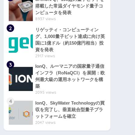
搭載した常温ダイヤモンド量子コ
ンピュータを発表
8937 views
2
リゲッティ・コンピューティン
グ、1,000量子ビット達成に向け英
国に1億ドル（約150億円相当）投
資を発表
2917 views
3
IonQ、ルーマニアの国家量子通信
インフラ（RoNaQCI）を展開：欧
州最大級の運用ネットワークを構
築
2095 views
4
IonQ、SkyWater Technologyの買
収を完了し、垂直統合型量子プラ
ットフォームを確立
2047 views