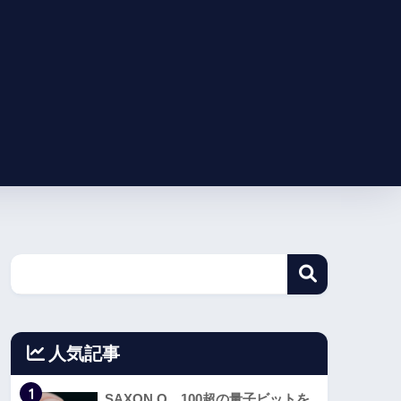
人気記事
1
SAXON Q、100超の量子ビットを