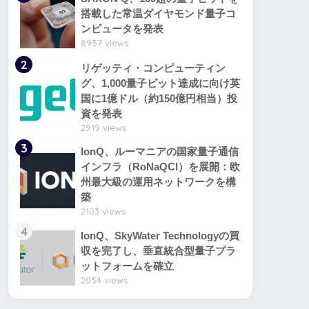
搭載した常温ダイヤモンド量子コ
ンピュータを発表
8957 views
2
リゲッティ・コンピューティン
グ、1,000量子ビット達成に向け英
国に1億ドル（約150億円相当）投
資を発表
2919 views
3
IonQ、ルーマニアの国家量子通信
インフラ（RoNaQCI）を展開：欧
州最大級の運用ネットワークを構
築
2103 views
4
IonQ、SkyWater Technologyの買
収を完了し、垂直統合型量子プラ
ットフォームを確立
2054 views