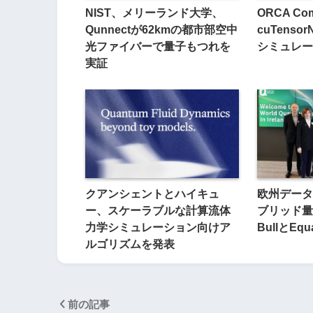
NIST、メリーランド大学、
ORCA Com
Qunnectが62kmの都市部空中
cuTens
光ファイバーで量子もつれを
シミュレー
実証
クアンシェントとハイキュ
欧州データ
ー、スケーラブルな計算流体
ブリッド量
力学シミュレーション向けア
BullとEq
ルゴリズムを発表
前の記事