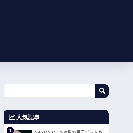
人気記事
1
SAXON Q、100超の量子ビットを