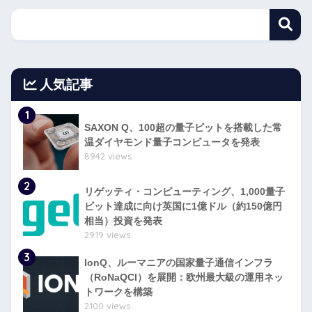
人気記事
1
SAXON Q、100超の量子ビットを搭載した常
温ダイヤモンド量子コンピュータを発表
8942 views
2
リゲッティ・コンピューティング、1,000量子
ビット達成に向け英国に1億ドル（約150億円
相当）投資を発表
2919 views
3
IonQ、ルーマニアの国家量子通信インフラ
（RoNaQCI）を展開：欧州最大級の運用ネッ
トワークを構築
2100 views