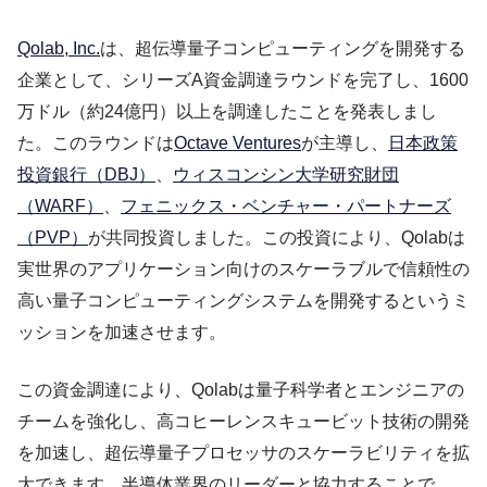
Qolab, Inc.
は、超伝導量子コンピューティングを開発する
企業として、シリーズA資金調達ラウンドを完了し、1600
万ドル（約24億円）以上を調達したことを発表しまし
た。このラウンドは
Octave Ventures
が主導し、
日本政策
投資銀行（DBJ）
、
ウィスコンシン大学研究財団
（WARF）
、
フェニックス・ベンチャー・パートナーズ
（PVP）
が共同投資しました。この投資により、Qolabは
実世界のアプリケーション向けのスケーラブルで信頼性の
高い量子コンピューティングシステムを開発するというミ
ッションを加速させます。
この資金調達により、Qolabは量子科学者とエンジニアの
チームを強化し、高コヒーレンスキュービット技術の開発
を加速し、超伝導量子プロセッサのスケーラビリティを拡
大できます。半導体業界のリーダーと協力することで、