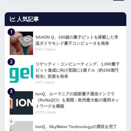
人気記事
1
SAXON Q、100超の量子ビットを搭載した常
温ダイヤモンド量子コンピュータを発表
8937 views
2
リゲッティ・コンピューティング、1,000量子
ビット達成に向け英国に1億ドル（約150億円
相当）投資を発表
2917 views
3
IonQ、ルーマニアの国家量子通信インフラ
（RoNaQCI）を展開：欧州最大級の運用ネッ
トワークを構築
2095 views
4
IonQ、SkyWater Technologyの買収を完了