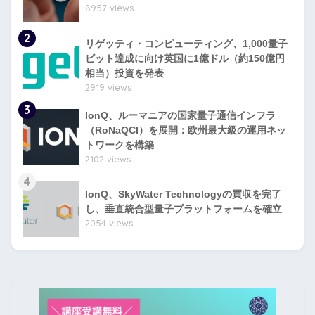
8957 views
2
リゲッティ・コンピューティング、1,000量子
ビット達成に向け英国に1億ドル（約150億円
相当）投資を発表
2919 views
3
IonQ、ルーマニアの国家量子通信インフラ
（RoNaQCI）を展開：欧州最大級の運用ネッ
トワークを構築
2102 views
4
IonQ、SkyWater Technologyの買収を完了
し、垂直統合型量子プラットフォームを確立
2054 views